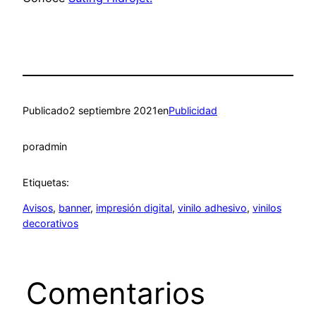
Publicado
2 septiembre 2021
en
Publicidad
por
admin
Etiquetas:
Avisos
, 
banner
, 
impresión digital
, 
vinilo adhesivo
, 
vinilos
decorativos
Comentarios