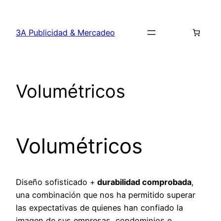
Saltar
al
3A Publicidad & Mercadeo
contenido
Volumétricos
Volumétricos
Diseño sofisticado +
durabilidad comprobada
,
una combinación que nos ha permitido superar
las expectativas de quienes han confiado la
imagen de sus empresas, condominios e