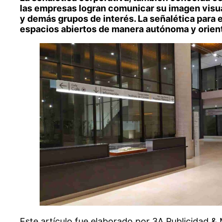
las empresas logran comunicar su imagen visual 
y demás grupos de interés. La señalética para e
espacios abiertos de manera autónoma y orien
Este artículo fue elaborado por 3A Publicidad &