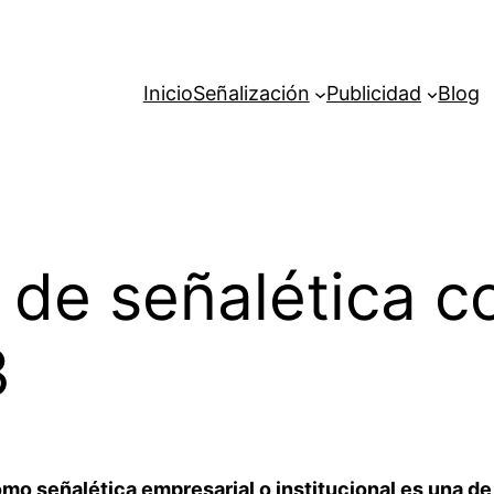
Inicio
Señalización
Publicidad
Blog
de señalética c
3
o señalética empresarial o institucional es una de 