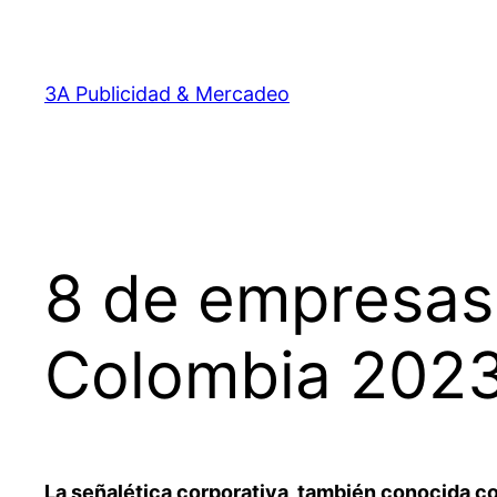
Saltar
al
contenido
3A Publicidad & Mercadeo
8 de empresas 
Colombia 202
La señalética corporativa, también conocida com