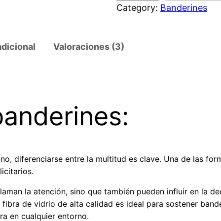
Category:
Banderines
n
d
e
adicional
Valoraciones (3)
r
i
n
e
s
banderines:
p
u
b
, diferenciarse entre la multitud es clave. Una de las fo
l
citarios.
i
c
laman la atención, sino que también pueden influir en la de
i
 fibra de vidrio de alta calidad es ideal para sostener band
t
ra en cualquier entorno.