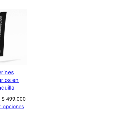
rines
arios en
quilla
–
$
499.000
r opciones