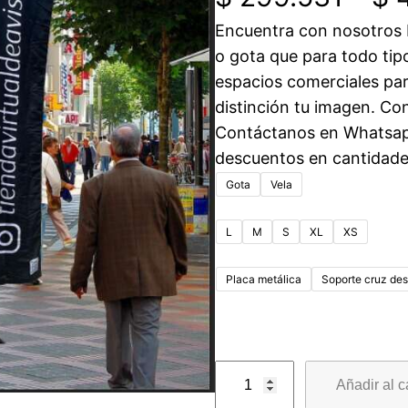
Encuentra con nosotros b
o gota que para todo tipo
espacios comerciales par
distinción tu imagen. Co
Contáctanos en Whatsap
descuentos en cantidade
Gota
Vela
L
M
S
XL
XS
Placa metálica
Soporte cruz de
B
Añadir al c
a