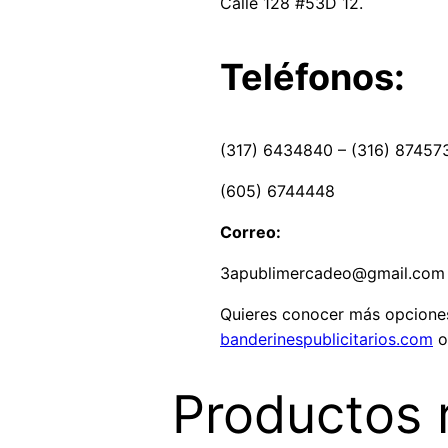
Calle 128 #53D 12.
Teléfonos:
(317) 6434840 – (316) 87457
(605) 6744448
Correo:
3apublimercadeo@gmail.com
Quieres conocer más opciones 
banderinespublicitarios.com
Productos 