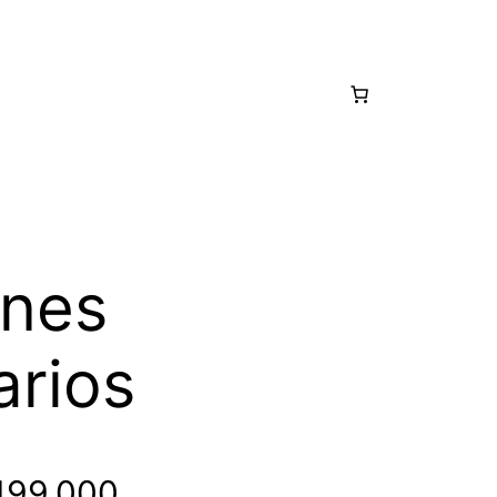
ines
arios
99.000