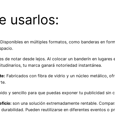
a
r
e usarlos:
i
o
s
c
Disponibles en múltiples formatos, como banderas en form
a
spacio.
n
es de notar desde lejos. Al colocar un banderín en lugares
t
itudinarios, tu marca ganará notoriedad instantánea.
i
te:
Fabricados con fibra de vidrio y un núcleo metálico, ofr
d
te.
a
d
ido y sencillo para que puedas exponer tu publicidad sin 
eficio:
son una solución extremadamente rentable. Compara
ga durabilidad. Pueden reutilizarse en diferentes eventos o