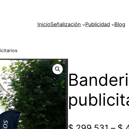
Inicio
Señalización
Publicidad
Blog
citarios
Bander
publicit
$
299.531
–
$
4