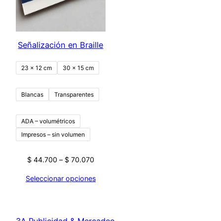
Señalización en Braille
23 x 12 cm
30 x 15 cm
Blancas
Transparentes
ADA – volumétricos
Impresos – sin volumen
$
44.700
–
$
70.070
Seleccionar opciones
3A Publicidad & Mercadeo